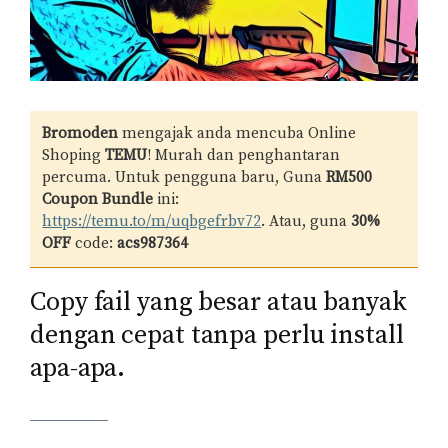
Bromoden
mengajak anda mencuba Online
Shoping
TEMU
! Murah dan penghantaran
percuma. Untuk pengguna baru, Guna
RM500
Coupon Bundle
ini:
https://temu.to/m/uqbgefrbv72
. Atau, guna
30%
OFF
code:
acs987364
Copy fail yang besar atau banyak
dengan cepat tanpa perlu install
apa-apa.