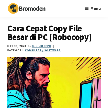
Skip
Skip
Skip
Menu
to
to
to
main
primary
footer
Bromoden
Teknologi
content
sidebar
mudahkan
Cara Cepat Copy File
hidup
Besar di PC [Robocopy]
MAY 30, 2023
B. L. JOSEPH
by
|
KATEGORI:
KOMPUTER / SOFTWARE