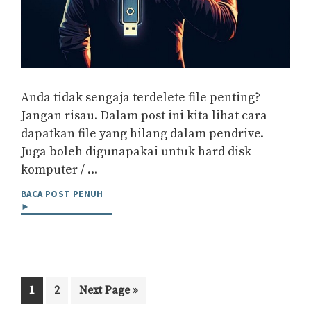
Anda tidak sengaja terdelete file penting?
Jangan risau. Dalam post ini kita lihat cara
dapatkan file yang hilang dalam pendrive.
Juga boleh digunapakai untuk hard disk
komputer / ...
BACA POST PENUH
►
Page
Page
Go
1
2
Next Page »
to