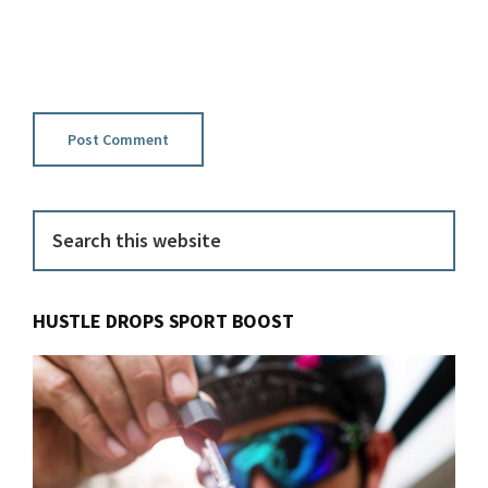
Primary
Search
this
Sidebar
website
HUSTLE DROPS SPORT BOOST