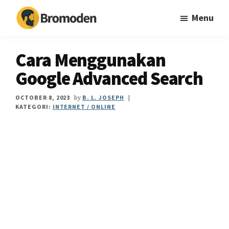
Skip
Skip
Skip
Menu
to
to
to
main
primary
footer
Bromoden
Teknologi
content
sidebar
mudahkan
Cara Menggunakan
hidup
Google Advanced Search
OCTOBER 8, 2023
B. L. JOSEPH
by
|
KATEGORI:
INTERNET / ONLINE