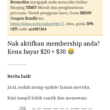
Bromoden
mengajak anda mencuba Online
Shoping
TEMU
! Murah dan penghantaran
percuma. Untuk pengguna baru, Guna
RM500
Coupon Bundle
ini:
https://temu.to/m/uqbgefrbv72
. Atau, guna
30%
OFF
code:
acs987364
Nak aktifkan membership anda?
Kena bayar $20 + $30
Berita baik
!
JAAL sudah meng-update laman mereka.
Kini tampil lebih cantik dan menawan: