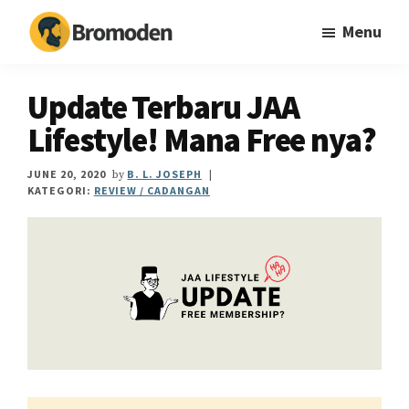
Skip
Skip
Skip
Menu
to
to
to
main
primary
footer
Bromoden
Teknologi
content
sidebar
mudahkan
Update Terbaru JAA
hidup
Lifestyle! Mana Free nya?
JUNE 20, 2020
B. L. JOSEPH
by
|
KATEGORI:
REVIEW / CADANGAN