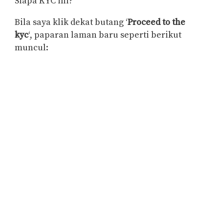
Siapa KYC ini?
Bila saya klik dekat butang ‘
Proceed to the
kyc
‘, paparan laman baru seperti berikut
muncul: