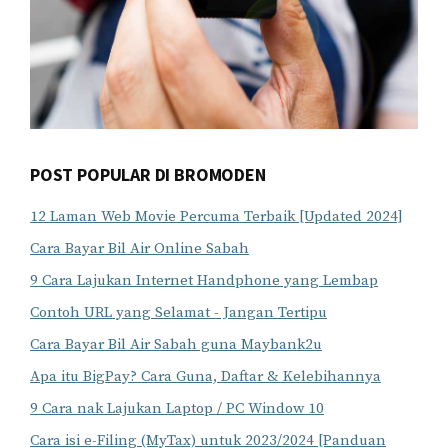
POST POPULAR DI BROMODEN
12 Laman Web Movie Percuma Terbaik [Updated 2024]
Cara Bayar Bil Air Online Sabah
9 Cara Lajukan Internet Handphone yang Lembap
Contoh URL yang Selamat - Jangan Tertipu
Cara Bayar Bil Air Sabah guna Maybank2u
Apa itu BigPay? Cara Guna, Daftar & Kelebihannya
9 Cara nak Lajukan Laptop / PC Window 10
Cara isi e-Filing (MyTax) untuk 2023/2024 [Panduan